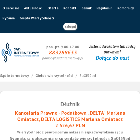
O serwisie
Aktualności
Oferta
Kontakt
Cennik
Regulamin
Komornicy
Pytania
Giełda Wierzytelności
zaloguj
Jesteś adwokatem lub radcą
pon.-pt. 9.00-17.00
883288633
prawnym?
Dołącz do nas!
pomoc@sadinternetowy.pl
Sąd internetowy
/
Giełda wierzytelności
/
8a0f59bd
Dłużnik
Kancelaria Prawno - Podatkowa „DELTA” Marlena
Omiatacz, DELTA LOGISTICS Marlena Omiatacz
2 526,67 PLN
Wierzytelność z prawomocnym nakazem zapłaty/wyrokiem sądu
Sygnatura ogłoszenia o sprzedaży wierzytelności: 8a0f59bd