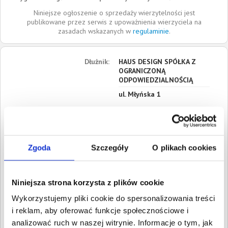
Niniejsze ogłoszenie o sprzedaży wierzytelności jest
publikowane przez serwis z upoważnienia wierzyciela na
zasadach wskazanych w
regulaminie
.
Dłużnik:
HAUS DESIGN SPÓŁKA Z
OGRANICZONĄ
ODPOWIEDZIALNOŚCIĄ
ul. Młyńska 1
46-025
Jełowa
Opolskie
Siedziba:
Jełowa
Zgoda
Szczegóły
O plikach cookies
REGON:
161597697
NIP:
7543084163
KRS:
0000516366
Niniejsza strona korzysta z plików cookie
Wykorzystujemy pliki cookie do spersonalizowania treści
Roszczenia:
1. Cywilne
Wartość:
9 400,00 PLN
i reklam, aby oferować funkcje społecznościowe i
Data wymagalności:
26
analizować ruch w naszej witrynie. Informacje o tym, jak