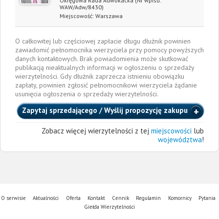
Okręgowa Rada Adwokacka
(Nr wpisu:
WAW/Adw/8430)
Miejscowość:
Warszawa
O całkowitej lub częściowej zapłacie długu dłużnik powinien
zawiadomić pełnomocnika wierzyciela przy pomocy powyższych
danych kontaktowych. Brak powiadomienia może skutkować
publikacją nieaktualnych informacji w ogłoszeniu o sprzedaży
wierzytelności. Gdy dłużnik zaprzecza istnieniu obowiązku
zapłaty, powinien zgłosić pełnomocnikowi wierzyciela żądanie
usunięcia ogłoszenia o sprzedaży wierzytelności.
Zapytaj sprzedającego / Wyślij propozycję zakupu
Zobacz więcej wierzytelności z tej
miejscowości
lub
województwa
!
O serwisie
Aktualności
Oferta
Kontakt
Cennik
Regulamin
Komornicy
Pytania
Giełda Wierzytelności