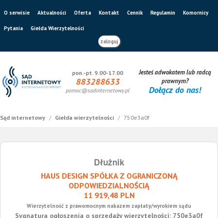
O serwisie
Aktualności
Oferta
Kontakt
Cennik
Regulamin
Komornicy
Pytania
Giełda Wierzytelności
zaloguj
Jesteś adwokatem lub radcą
pon.-pt. 9.00-17.00
883288633
prawnym?
Dołącz do nas!
pomoc@sadinternetowy.pl
Sąd internetowy
/
Giełda wierzytelności
/
750e3a0f
Dłużnik
HAUS DESIGN SPÓŁKA Z OGRANICZONĄ
ODPOWIEDZIALNOŚCIĄ
11 919,48 PLN
Wierzytelność z prawomocnym nakazem zapłaty/wyrokiem sądu
Sygnatura ogłoszenia o sprzedaży wierzytelności: 750e3a0f