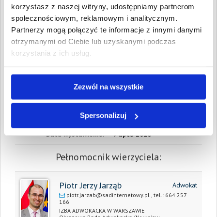
września 2015
korzystasz z naszej witryny, udostępniamy partnerom
społecznościowym, reklamowym i analitycznym.
W sumie:
Wartość:
9 400,00 PLN
Partnerzy mogą połączyć te informacje z innymi danymi
Koszty sądowe:
2 519,48 PLN
otrzymanymi od Ciebie lub uzyskanymi podczas
Spłacono:
0,00 PLN
korzystania z ich usług.
Całkowita
11 919,48 PLN
wartość wierzytelności:
Zezwól na wszystkie
Prawomocny nakaz
Tak
zapłaty/
wyrok sądu
Spersonalizuj
Data wystawienia:
9 lipca 2016
Pełnomocnik wierzyciela:
Piotr Jerzy Jarząb
Adwokat
piotr.jarzab@sadinternetowy.pl
, tel.:
664 257
166
IZBA ADWOKACKA W WARSZAWIE