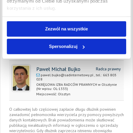
wartość wierzytelności:
otrzymanymi od Ciebie lub uzyskanymi podczas
korzystania z ich usług.
Prawomocny nakaz
Tak
zapłaty/
wyrok sądu
Zezwól na wszystkie
Data wystawienia:
5 kwietnia 2018
Spersonalizuj
Pełnomocnik wierzyciela:
Paweł Michał Bujko
Radca prawny
pawel.bujko@sadinternetowy.pl
, tel.:
663 803
028
OKRĘGOWA IZBA RADCÓW PRAWNYCH w Olsztynie
(Nr wpisu: OL-1333)
Miejscowość:
Olsztyn
O całkowitej lub częściowej zapłacie długu dłużnik powinien
zawiadomić pełnomocnika wierzyciela przy pomocy powyższych
danych kontaktowych. Brak powiadomienia może skutkować
publikacją nieaktualnych informacji w ogłoszeniu o sprzedaży
wierzytelności. Gdy dłużnik zaprzecza istnieniu obowiązku