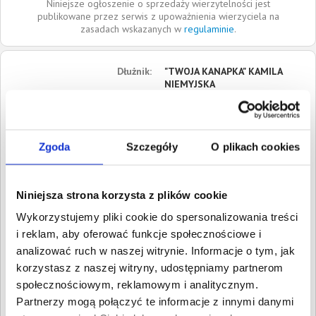
Niniejsze ogłoszenie o sprzedaży wierzytelności jest
publikowane przez serwis z upoważnienia wierzyciela na
zasadach wskazanych w
regulaminie
.
Dłużnik:
"TWOJA KANAPKA" KAMILA
NIEMYJSKA
ul. Stalowa
10-420
Olsztyn
Warmińsko-mazurskie
Zgoda
Szczegóły
O plikach cookies
Roszczenia:
1. Cywilne
Wartość:
17 530,00 PLN
Niniejsza strona korzysta z plików cookie
Data wymagalności:
29
stycznia 2018
Wykorzystujemy pliki cookie do spersonalizowania treści
i reklam, aby oferować funkcje społecznościowe i
W sumie:
Wartość:
17 530,00 PLN
analizować ruch w naszej witrynie. Informacje o tym, jak
Koszty sądowe:
3 820,39 PLN
korzystasz z naszej witryny, udostępniamy partnerom
społecznościowym, reklamowym i analitycznym.
Spłacono:
0,00 PLN
Partnerzy mogą połączyć te informacje z innymi danymi
Całkowita
21 350,39 PLN