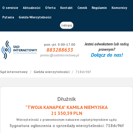
O serwisie
Aktualności
Oferta
Kontakt
Cennik
Regulamin
Komornicy
Pytania
Giełda Wierzytelności
zaloguj
Jesteś adwokatem lub radcą
pon.-pt. 9.00-17.00
883288633
prawnym?
Dołącz do nas!
pomoc@sadinternetowy.pl
Sąd internetowy
/
Giełda wierzytelności
/
718dc96f
Dłużnik
"TWOJA KANAPKA" KAMILA NIEMYJSKA
21 350,39 PLN
Wierzytelność z prawomocnym nakazem zapłaty/wyrokiem sądu
Sygnatura ogłoszenia o sprzedaży wierzytelności: 718dc96f