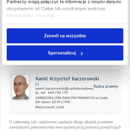
Partnerzy mogą połączyć te informacje z innymi danymi
Całkowita
1 299,77 PLN
otrzymanymi od Ciebie lub uzyskanymi podczas
wartość wierzytelności:
korzystania z ich usług.
Prawomocny nakaz
22 listopada 2021
zapłaty/
wyrok sądu z dnia:
Zezwól na wszystkie
Data wystawienia:
22 listopada 2021
Spersonalizuj
Pełnomocnik wierzyciela:
Kamil Krzysztof Kaczorowski
Radca prawny
kamil.kaczorowski@sadinternetowy.
pl
, tel.:
660 794 139
OKRĘGOWA IZBA RADCÓW PRAWNYCH w Łodzi
(Nr wpisu: ŁD-M-1749)
Miejscowość:
Łódź
O całkowitej lub częściowej zapłacie długu dłużnik powinien
zawiadomić pełnomocnika wierzyciela przy pomocy powyższych