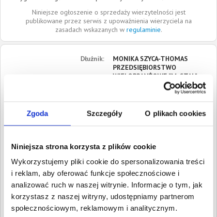
Niniejsze ogłoszenie o sprzedaży wierzytelności jest
publikowane przez serwis z upoważnienia wierzyciela na
zasadach wskazanych w
regulaminie
.
Dłużnik:
MONIKA SZYCA-THOMAS
PRZEDSIĘBIORSTWO
WIELOBRANŻOWE "M-STAL"
ul. Towarowa
89-620
Chojnice
Zgoda
Szczegóły
O plikach cookies
Pomorskie
Roszczenia:
1. Gospodarcze
Wartość:
999,38 PLN
Niniejsza strona korzysta z plików cookie
Data wymagalności:
23
Wykorzystujemy pliki cookie do spersonalizowania treści
kwietnia 2021
i reklam, aby oferować funkcje społecznościowe i
W sumie:
Wartość:
999,38 PLN
analizować ruch w naszej witrynie. Informacje o tym, jak
Koszty sądowe:
300,39 PLN
korzystasz z naszej witryny, udostępniamy partnerom
społecznościowym, reklamowym i analitycznym.
Spłacono:
0,00 PLN