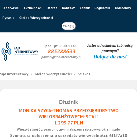
O serwisie
Aktualności
Oferta
Kontakt
Cennik
Regulamin
Komornicy
Pytania
Giełda Wierzytelności
zaloguj
Jesteś adwokatem lub radcą
pon.-pt. 9.00-17.00
883288633
prawnym?
Dołącz do nas!
pomoc@sadinternetowy.pl
Sąd internetowy
/
Giełda wierzytelności
/
6f1f7a18
Dłużnik
MONIKA SZYCA-THOMAS PRZEDSIĘBIORSTWO
WIELOBRANŻOWE "M-STAL"
1 299,77 PLN
Wierzytelność z prawomocnym nakazem zapłaty/wyrokiem sądu
Sygnatura ogłoszenia o sprzedaży wierzytelności: 6f1f7a18