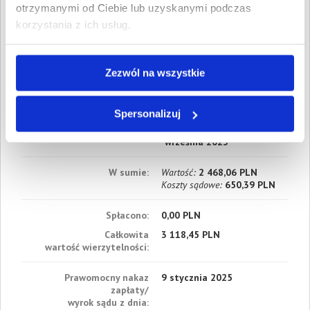
Data wymagalności:
12
otrzymanymi od Ciebie lub uzyskanymi podczas
sierpnia 2023
korzystania z ich usług.
2. Gospodarcze
Wartość:
820,18 PLN
Data wymagalności:
20
Zezwól na wszystkie
sierpnia 2023
3. Gospodarcze
Spersonalizuj
Wartość:
1 283,88 PLN
Data wymagalności:
6
września 2023
W sumie:
Wartość:
2 468,06 PLN
Koszty sądowe:
650,39 PLN
Spłacono:
0,00 PLN
Całkowita
3 118,45 PLN
wartość wierzytelności:
Prawomocny nakaz
9 stycznia 2025
zapłaty/
wyrok sądu z dnia: