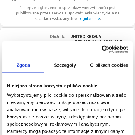
Niniejsze ogłoszenie o sprzedaży wierzytelności jest
publikowane przez serwis z upoważnienia wierzyciela na
zasadach wskazanych w
regulaminie
.
Dłużnik:
UNITED KERALA
INTERNATIONAL SPÓŁKA Z
OGRANICZONĄ
ODPOWIEDZIALNOŚCIĄ
ul. Szlak 77 / 222
Zgoda
Szczegóły
O plikach cookies
31-153
Kraków
Małopolskie
Niniejsza strona korzysta z plików cookie
Siedziba:
Kraków
REGON:
524398333
Wykorzystujemy pliki cookie do spersonalizowania treści
i reklam, aby oferować funkcje społecznościowe i
NIP:
6762635786
analizować ruch w naszej witrynie. Informacje o tym, jak
KRS:
0001017573
korzystasz z naszej witryny, udostępniamy partnerom
społecznościowym, reklamowym i analitycznym.
Roszczenia:
1. Gospodarcze
Wartość:
364,00 PLN
Partnerzy mogą połączyć te informacje z innymi danymi