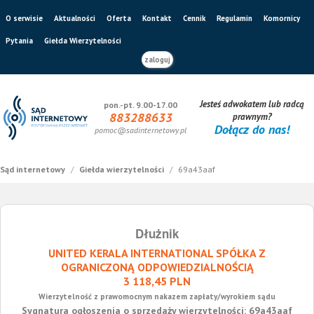
O serwisie
Aktualności
Oferta
Kontakt
Cennik
Regulamin
Komornicy
Pytania
Giełda Wierzytelności
zaloguj
Jesteś adwokatem lub radcą
pon.-pt. 9.00-17.00
883288633
prawnym?
Dołącz do nas!
pomoc@sadinternetowy.pl
Sąd internetowy
/
Giełda wierzytelności
/
69a43aaf
Dłużnik
UNITED KERALA INTERNATIONAL SPÓŁKA Z
OGRANICZONĄ ODPOWIEDZIALNOŚCIĄ
3 118,45 PLN
Wierzytelność z prawomocnym nakazem zapłaty/wyrokiem sądu
Sygnatura ogłoszenia o sprzedaży wierzytelności: 69a43aaf