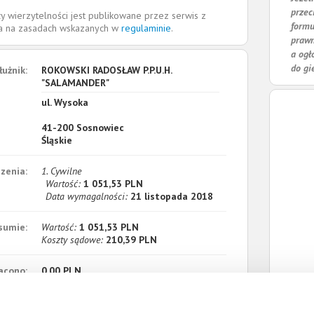
przec
y wierzytelności jest publikowane przez serwis z
formu
la na zasadach wskazanych w
regulaminie
.
prawn
a ogł
do gi
łużnik:
ROKOWSKI RADOSŁAW P.P.U.H.
"SALAMANDER"
ul. Wysoka
41-200
Sosnowiec
Śląskie
zenia:
1. Cywilne
Wartość:
1 051,53 PLN
Data wymagalności:
21 listopada 2018
sumie:
Wartość:
1 051,53 PLN
Koszty sądowe:
210,39 PLN
acono:
0,00 PLN
ności:
1 261,92 PLN