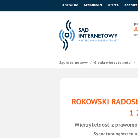
O serwisie
Aktualności
Oferta
Kontakt
po
8
po
Sąd internetowy
/
Giełda wierzytelności
/
ROKOWSKI RADOSŁ
1 
Wierzytelność z prawomo
Sygnatura ogłoszenia 