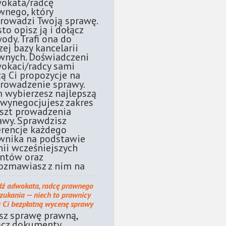
okata/radcę
wnego, który
rowadzi Twoją sprawę.
sto opisz ją i dołącz
ody. Trafi ona do
zej bazy kancelarii
wnych. Doświadczeni
okaci/radcy sami
żą Ci propozycje na
rowadzenie sprawy.
 wybierzesz najlepszą
 wynegocjujesz zakres
oszt prowadzenia
awy. Sprawdzisz
erencje każdego
wnika na podstawie
nii wcześniejszych
entów oraz
ozmawiasz z nim na
dź adwokata, radcę prawnego
szukania — niech to prawnicy
ą Ci bezpłatną wycenę sprawy
sz sprawę prawną,
ącz dokumenty.