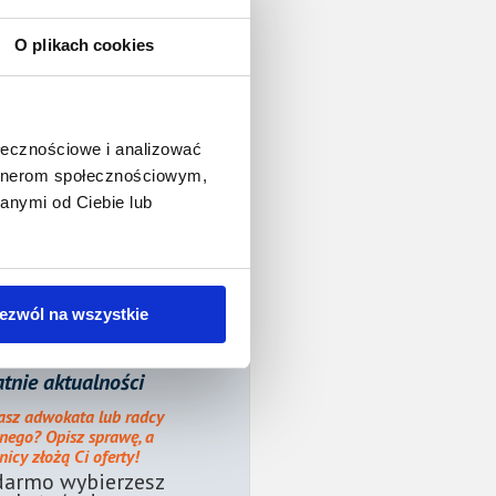
O plikach cookies
ołecznościowe i analizować
artnerom społecznościowym,
anymi od Ciebie lub
ezwól na wszystkie
tnie aktualności
asz adwokata lub radcy
nego? Opisz sprawę, a
icy złożą Ci oferty!
darmo wybierzesz