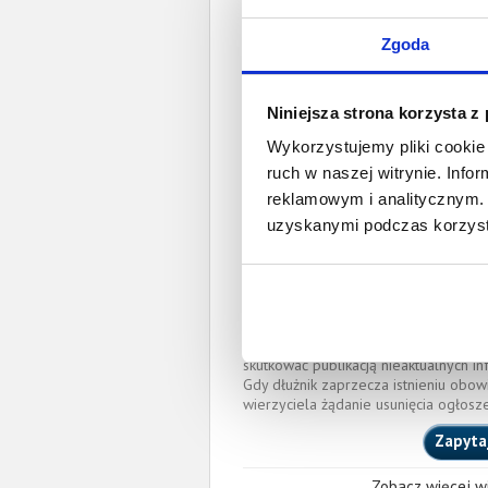
Prawomocny nakaz za
wyro
Zgoda
Data wystaw
Niniejsza strona korzysta z
Pełnom
Wykorzystujemy pliki cookie 
ruch w naszej witrynie. Inf
Piotr Jerzy Jarząb
reklamowym i analitycznym. 
piotr.jarzab@sadinte
uzyskanymi podczas korzysta
IZBA ADWOKACKA W WA
Okręgowa Rada Adwoka
Miejscowość:
Warszawa
O całkowitej lub częściowej zapłaci
wierzyciela przy pomocy powyższych
skutkować publikacją nieaktualnych in
Gdy dłużnik zaprzecza istnieniu obow
wierzyciela żądanie usunięcia ogłosz
Zapyta
Zobacz więcej wi