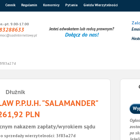
Cennik
Regulamin
Komornicy
Pytania
Giełda Wierzytelności
Zalo
n.-pt. 9.00-17.00
83288633
Jesteś adwokatem lub radcą prawnym?
Ema
Dołącz do nas!
moc@sadinternetowy.pl
Hasł
3f83a27d
Dłużnik
AW P.P.U.H. "SALAMANDER"
Wyp
261,92 PLN
Ogłos
cnym nakazem zapłaty/wyrokiem sądu
zosta
po sk
o sprzedaży wierzytelności: 3f83a27d
Jeżel