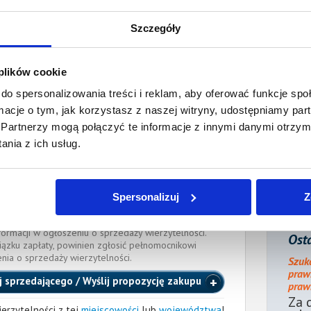
płaty/
Tak
k sądu
Szczegóły
ienia:
10 listopada 2020
 plików cookie
ocnik wierzyciela:
do spersonalizowania treści i reklam, aby oferować funkcje sp
ormacje o tym, jak korzystasz z naszej witryny, udostępniamy p
Adwokat
Partnerzy mogą połączyć te informacje z innymi danymi otrzym
rnetowy.pl
, tel.:
664 257 166
nia z ich usług.
RSZAWIE
cka
(Nr wpisu: WAW/Adw/8430)
Spersonalizuj
Z
e długu dłużnik powinien zawiadomić pełnomocnika
 danych kontaktowych. Brak powiadomienia może
formacji w ogłoszeniu o sprzedaży wierzytelności.
Osta
iązku zapłaty, powinien zgłosić pełnomocnikowi
enia o sprzedaży wierzytelności.
Szuk
praw
j sprzedającego / Wyślij propozycję zakupu
prawn
Za 
erzytelności z tej
miejscowości
lub
województwa
!