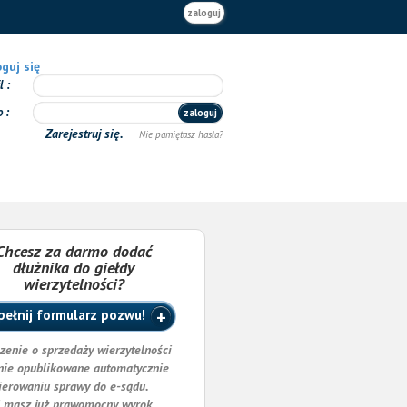
zaloguj
guj się
il
o
zaloguj
Zarejestruj się.
Nie pamiętasz hasła?
Chcesz za darmo dodać
dłużnika do giełdy
wierzytelności?
ełnij formularz pozwu!
zenie o sprzedaży wierzytelności
nie opublikowane automatycznie
ierowaniu sprawy do e-sądu.
i masz już prawomocny wyrok