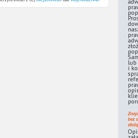
adw
pra
pop
Pro
dow
nas
pra
adw
zło
pop
Sam
lub
i k
spr
ref
pra
opi
kli
por
Znaj
bez 
złoż
Opi
zał