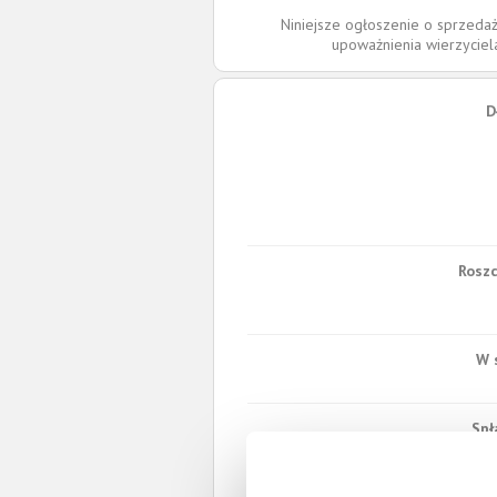
Niniejsze ogłoszenie o sprzedaż
upoważnienia wierzycie
D
Roszc
W 
Spł
Całkowita wartość wierzytel