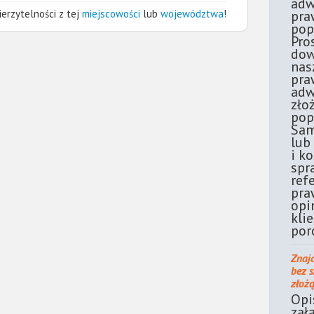
adw
erzytelności z tej
miejscowości
lub
województwa
!
pra
pop
Pro
dow
nas
pra
adw
zło
pop
Sam
lub
i k
spr
ref
pra
opi
kli
por
Znaj
bez 
złoż
Opi
zał