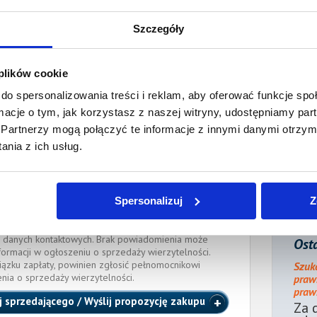
płaty/
8 grudnia 2021
Szczegóły
 dnia:
ienia:
9 grudnia 2021
 plików cookie
do spersonalizowania treści i reklam, aby oferować funkcje sp
ocnik wierzyciela:
ormacje o tym, jak korzystasz z naszej witryny, udostępniamy p
Partnerzy mogą połączyć te informacje z innymi danymi otrzym
Kaczorowski
Radca prawny
nia z ich usług.
adinternetowy.pl
, tel.:
660 794 139
W PRAWNYCH w Łodzi
Spersonalizuj
Z
e długu dłużnik powinien zawiadomić pełnomocnika
 danych kontaktowych. Brak powiadomienia może
Osta
formacji w ogłoszeniu o sprzedaży wierzytelności.
iązku zapłaty, powinien zgłosić pełnomocnikowi
Szuk
enia o sprzedaży wierzytelności.
praw
prawn
j sprzedającego / Wyślij propozycję zakupu
Za 