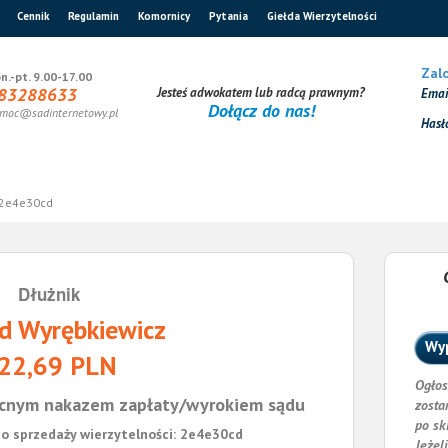
Cennik
Regulamin
Komornicy
Pytania
Giełda Wierzytelności
Zalo
n.-pt. 9.00-17.00
83288633
Jesteś adwokatem lub radcą prawnym?
Ema
Dołącz do nas!
moc@sadinternetowy.pl
Hasł
2e4e30cd
Dłużnik
d Wyrębkiewicz
Wyp
22,69 PLN
Ogłos
cnym nakazem zapłaty/wyrokiem sądu
zosta
po sk
o sprzedaży wierzytelności: 2e4e30cd
Jeżel