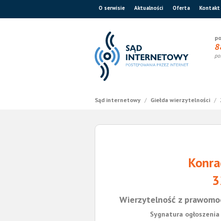
O serwisie
Aktualności
Oferta
Kontakt
po
8
po
Sąd internetowy
/
Giełda wierzytelności
/
Konra
3
Wierzytelność z prawomo
Sygnatura ogłoszenia 