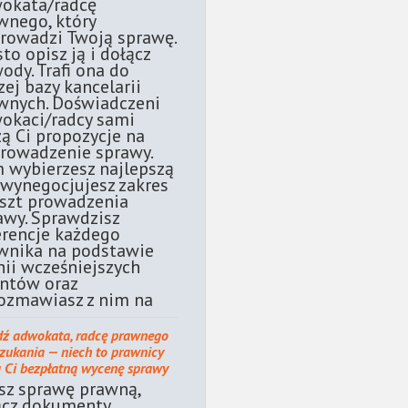
okata/radcę
wnego, który
rowadzi Twoją sprawę.
sto opisz ją i dołącz
ody. Trafi ona do
zej bazy kancelarii
wnych. Doświadczeni
okaci/radcy sami
żą Ci propozycje na
rowadzenie sprawy.
 wybierzesz najlepszą
 wynegocjujesz zakres
oszt prowadzenia
awy. Sprawdzisz
erencje każdego
wnika na podstawie
nii wcześniejszych
entów oraz
ozmawiasz z nim na
dź adwokata, radcę prawnego
szukania — niech to prawnicy
ą Ci bezpłatną wycenę sprawy
sz sprawę prawną,
ącz dokumenty.