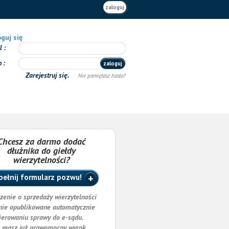
zaloguj
guj się
il
o
zaloguj
Zarejestruj się.
Nie pamiętasz hasła?
Chcesz za darmo dodać
dłużnika do giełdy
wierzytelności?
ełnij formularz pozwu!
zenie o sprzedaży wierzytelności
nie opublikowane automatycznie
ierowaniu sprawy do e-sądu.
i masz już prawomocny wyrok