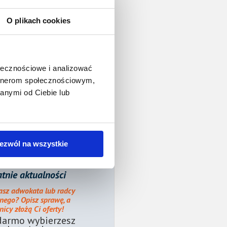
O plikach cookies
ołecznościowe i analizować
artnerom społecznościowym,
anymi od Ciebie lub
ezwól na wszystkie
tnie aktualności
asz adwokata lub radcy
nego? Opisz sprawę, a
icy złożą Ci oferty!
darmo wybierzesz