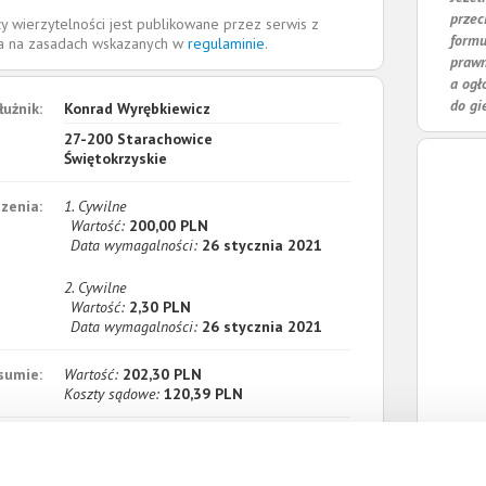
przec
y wierzytelności jest publikowane przez serwis z
formu
la na zasadach wskazanych w
regulaminie
.
prawn
a ogł
do gi
łużnik:
Konrad Wyrębkiewicz
27-200
Starachowice
Świętokrzyskie
zenia:
1. Cywilne
Wartość:
200,00 PLN
Data wymagalności:
26 stycznia 2021
2. Cywilne
Wartość:
2,30 PLN
Data wymagalności:
26 stycznia 2021
sumie:
Wartość:
202,30 PLN
Koszty sądowe:
120,39 PLN
acono:
0,00 PLN
ności:
322,69 PLN