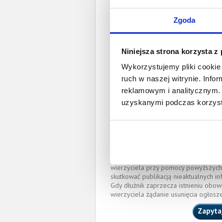
Prawomocny nakaz za
Zgoda
wyrok sądu z
Data wystaw
Niniejsza strona korzysta z
Wykorzystujemy pliki cookie 
Pełnom
ruch w naszej witrynie. Inf
reklamowym i analitycznym. 
Kamil Krzysztof 
uzyskanymi podczas korzysta
kamil.kaczorowski@s
OKRĘGOWA IZBA RADCÓ
(Nr wpisu: ŁD-M-1749)
Miejscowość:
Łódź
O całkowitej lub częściowej zapłaci
wierzyciela przy pomocy powyższych
skutkować publikacją nieaktualnych in
Gdy dłużnik zaprzecza istnieniu obow
wierzyciela żądanie usunięcia ogłosz
Zapyta