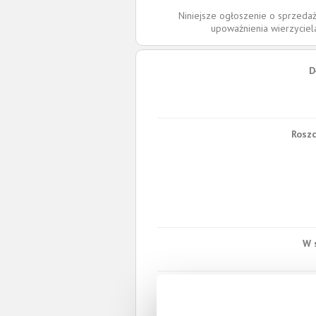
Niniejsze ogłoszenie o sprzedaż
upoważnienia wierzycie
D
Roszc
W 
Spł
Całkowita wartość wierzytel