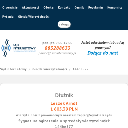
O serwisie
Aktualności
Oferta
Kontakt
Cennik
Regulamin
Komornicy
Pytania
Giełda Wierzytelności
zaloguj
Jesteś adwokatem lub radcą
pon.-pt. 9.00-17.00
883288633
prawnym?
Dołącz do nas!
pomoc@sadinternetowy.pl
Sąd internetowy
/
Giełda wierzytelności
/
144be577
Dłużnik
Leszek Arndt
1 605,39 PLN
Wierzytelność z prawomocnym nakazem zapłaty/wyrokiem sądu
Sygnatura ogłoszenia o sprzedaży wierzytelności:
144be577