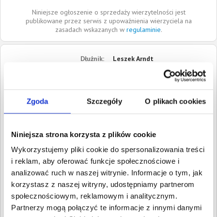
Niniejsze ogłoszenie o sprzedaży wierzytelności jest
publikowane przez serwis z upoważnienia wierzyciela na
zasadach wskazanych w
regulaminie
.
Dłużnik:
Leszek Arndt
ul. Opolska
47-300
Krapkowice
Opolskie
Zgoda
Szczegóły
O plikach cookies
Roszczenia:
1. Cywilne
Wartość:
1 395,00 PLN
Niniejsza strona korzysta z plików cookie
Data wymagalności:
11
grudnia 2020
Wykorzystujemy pliki cookie do spersonalizowania treści
i reklam, aby oferować funkcje społecznościowe i
W sumie:
Wartość:
1 395,00 PLN
analizować ruch w naszej witrynie. Informacje o tym, jak
Koszty sądowe:
210,39 PLN
korzystasz z naszej witryny, udostępniamy partnerom
społecznościowym, reklamowym i analitycznym.
Spłacono:
0,00 PLN
Partnerzy mogą połączyć te informacje z innymi danymi
Całkowita
1 605,39 PLN