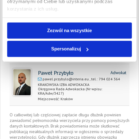
otrzymanymi od Ciebie lub uzyskanymi podczas
wartość wierzytelności:
korzystania z ich usług.
Prawomocny nakaz
2 września 2021
zapłaty/
wyrok sądu z dnia:
Zezwól na wszystkie
Data wystawienia:
2 września 2021
Spersonalizuj
Pełnomocnik wierzyciela:
Paweł Przybyło
Adwokat
pawel.przybylo@interia.eu
, tel.:
794 024 364
KRAKOWSKA IZBA ADWOKACKA
Okręgowa Rada Adwokacka
(Nr wpisu:
KRA/Adw/3427)
Miejscowość:
Kraków
O całkowitej lub częściowej zapłacie długu dłużnik powinien
zawiadomić pełnomocnika wierzyciela przy pomocy powyższych
danych kontaktowych. Brak powiadomienia może skutkować
publikacją nieaktualnych informacji w ogłoszeniu o sprzedaży
wierzytelności. Gdy dłużnik zaprzecza istnieniu obowiązku