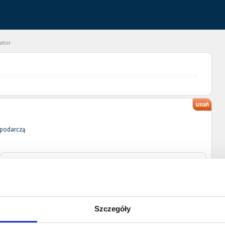
ator
usuń
spodarczą
Ulica
Nr domu
Nr lokalu
Miejscowość
Kod pocztowy
Szczegóły
Poczta
Województwo