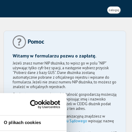
zaloguj
Pomoc
Witamy w formularzu pozwu o zapłatę.
Jeżeli znasz numer NIP dłużnika, to wpisz go w polu “NIP”
używając tylko cyfr bez spacji, a następnie wybierz przycisk
“Pobierz dane z bazy GUS”. Dane dłużnika zostaną
automatycznie pobrane z oficjalnego rejestru i wpisane do
formularza. Jeżeli nie znasz numeru NIP dłużnika, to możesz go
znaleźć w oficjalnych rejestrach.
Osobę fizyczną prowadzącą działalność gospodarczą możeszją
znaleźć w
wyszukiwarce CEIDG
wpisując imię i nazwisko
dłużnika lub nazwę jego firmy. Jeżeli w CEIDG dłużnik podał
adres do korespondencji, to wpisz ten adres.
Osobę prawną lub jednostkę organizacyjną znajdziesz w
wyszukiwarce Krajowego Rejestru Sądowego
wpisując nazwę
O plikach cookies
dłużnika.