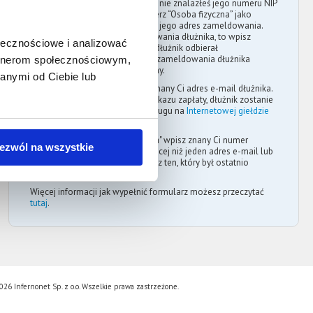
Jeżeli dłużnik to osoba fizyczna i nie znalazłeś jego numeru NIP
w oficjalnych rejestrach, to wybierz “Osoba fizyczna” jako
rodzaj dłużnika. Następnie wpisz jego adres zameldowania.
Jeżeli nie znasz adresu zameldowania dłużnika, to wpisz
ołecznościowe i analizować
ostatni znany adres pod którym dłużnik odbierał
korespondencję. Aktualny adres zameldowania dłużnika
artnerom społecznościowym,
możesz uzyskać w urzędzie gminy.
anymi od Ciebie lub
W polu "E-mail dłużnika" wpisz znany Ci adres e-mail dłużnika.
Po uzyskaniu prawomocnego nakazu zapłaty, dłużnik zostanie
powiadomiony o wystawieniu długu na
Internetowej giełdzie
wierzytelności
.
W polu "Numer telefonu dłużnika" wpisz znany Ci numer
ezwól na wszystkie
telefonu dłużnika. Jeśli znasz więcej niż jeden adres e-mail lub
numer telefonu dłużnika, to wpisz ten, który był ostatnio
używany przez dłużnika.
Więcej informacji jak wypełnić formularz możesz przeczytać
tutaj
.
26 Infernonet Sp. z o.o. Wszelkie prawa zastrzeżone.