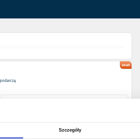
usuń
spodarczą
Ulica
Nr domu
Nr lokalu
Miejscowość
Kod pocztowy
Szczegóły
Poczta
Województwo