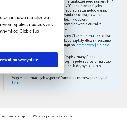
Jeżeli dłużnik to osoba fizyczna i nie znalazłeś jego numeru NIP
w oficjalnych rejestrach, to wybierz “Osoba fizyczna” jako
rodzaj dłużnika. Następnie wpisz jego adres zameldowania.
Jeżeli nie znasz adresu zameldowania dłużnika, to wpisz
ołecznościowe i analizować
ostatni znany adres pod którym dłużnik odbierał
korespondencję. Aktualny adres zameldowania dłużnika
artnerom społecznościowym,
możesz uzyskać w urzędzie gminy.
anymi od Ciebie lub
W polu "E-mail dłużnika" wpisz znany Ci adres e-mail dłużnika.
Po uzyskaniu prawomocnego nakazu zapłaty, dłużnik zostanie
powiadomiony o wystawieniu długu na
Internetowej giełdzie
wierzytelności
.
W polu "Numer telefonu dłużnika" wpisz znany Ci numer
ezwól na wszystkie
telefonu dłużnika. Jeśli znasz więcej niż jeden adres e-mail lub
numer telefonu dłużnika, to wpisz ten, który był ostatnio
używany przez dłużnika.
Więcej informacji jak wypełnić formularz możesz przeczytać
tutaj
.
26 Infernonet Sp. z o.o. Wszelkie prawa zastrzeżone.