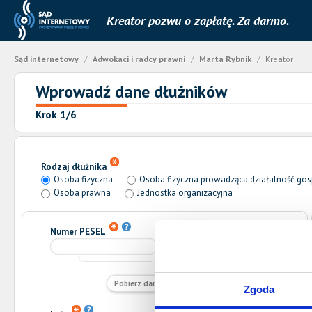
Kreator pozwu o zapłatę. Za darmo.
Sąd internetowy
/
Adwokaci i radcy prawni
/
Marta Rybnik
/
Kreator
Wprowadź dane dłużników
Krok 1/6
Rodzaj dłużnika
Osoba fizyczna
Osoba fizyczna prowadząca działalność go
Osoba prawna
Jednostka organizacyjna
Numer PESEL
NIP
lub
Pobierz dane z bazy GUS
Zgoda