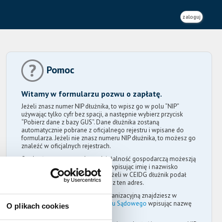
zaloguj
Pomoc
Witamy w formularzu pozwu o zapłatę.
Jeżeli znasz numer NIP dłużnika, to wpisz go w polu “NIP”
używając tylko cyfr bez spacji, a następnie wybierz przycisk
“Pobierz dane z bazy GUS”. Dane dłużnika zostaną
automatycznie pobrane z oficjalnego rejestru i wpisane do
formularza. Jeżeli nie znasz numeru NIP dłużnika, to możesz go
znaleźć w oficjalnych rejestrach.
Osobę fizyczną prowadzącą działalność gospodarczą możeszją
znaleźć w
wyszukiwarce CEIDG
wpisując imię i nazwisko
dłużnika lub nazwę jego firmy. Jeżeli w CEIDG dłużnik podał
adres do korespondencji, to wpisz ten adres.
Osobę prawną lub jednostkę organizacyjną znajdziesz w
wyszukiwarce Krajowego Rejestru Sądowego
wpisując nazwę
O plikach cookies
dłużnika.