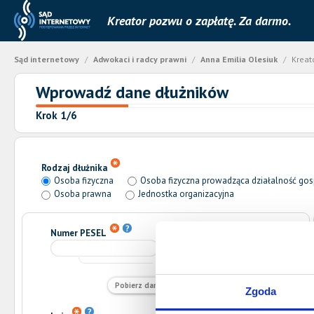
Kreator pozwu o zapłatę. Za darmo.
Sąd internetowy
/
Adwokaci i radcy prawni
/
Anna Emilia Olesiuk
/
Kreat
Wprowadź dane dłużników
Krok 1/6
Rodzaj dłużnika
Osoba fizyczna
Osoba fizyczna prowadząca działalność go
Osoba prawna
Jednostka organizacyjna
Numer PESEL
NIP
lub
Pobierz dane z bazy GUS
Zgoda