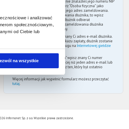
Jeżeli dłużnik to osoba fizyczna i nie znalazłeś jego numeru NIP
w oficjalnych rejestrach, to wybierz “Osoba fizyczna” jako
rodzaj dłużnika. Następnie wpisz jego adres zameldowania.
Jeżeli nie znasz adresu zameldowania dłużnika, to wpisz
ołecznościowe i analizować
ostatni znany adres pod którym dłużnik odbierał
korespondencję. Aktualny adres zameldowania dłużnika
artnerom społecznościowym,
możesz uzyskać w urzędzie gminy.
anymi od Ciebie lub
W polu "E-mail dłużnika" wpisz znany Ci adres e-mail dłużnika.
Po uzyskaniu prawomocnego nakazu zapłaty, dłużnik zostanie
powiadomiony o wystawieniu długu na
Internetowej giełdzie
wierzytelności
.
W polu "Numer telefonu dłużnika" wpisz znany Ci numer
ezwól na wszystkie
telefonu dłużnika. Jeśli znasz więcej niż jeden adres e-mail lub
numer telefonu dłużnika, to wpisz ten, który był ostatnio
używany przez dłużnika.
Więcej informacji jak wypełnić formularz możesz przeczytać
tutaj
.
26 Infernonet Sp. z o.o. Wszelkie prawa zastrzeżone.