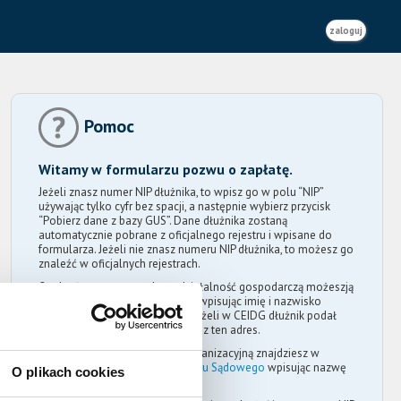
zaloguj
Pomoc
Witamy w formularzu pozwu o zapłatę.
Jeżeli znasz numer NIP dłużnika, to wpisz go w polu “NIP”
używając tylko cyfr bez spacji, a następnie wybierz przycisk
“Pobierz dane z bazy GUS”. Dane dłużnika zostaną
automatycznie pobrane z oficjalnego rejestru i wpisane do
formularza. Jeżeli nie znasz numeru NIP dłużnika, to możesz go
znaleźć w oficjalnych rejestrach.
Osobę fizyczną prowadzącą działalność gospodarczą możeszją
znaleźć w
wyszukiwarce CEIDG
wpisując imię i nazwisko
dłużnika lub nazwę jego firmy. Jeżeli w CEIDG dłużnik podał
adres do korespondencji, to wpisz ten adres.
Osobę prawną lub jednostkę organizacyjną znajdziesz w
wyszukiwarce Krajowego Rejestru Sądowego
wpisując nazwę
O plikach cookies
dłużnika.