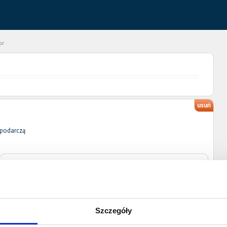
or
usuń
spodarczą
Ulica
Nr domu
Nr lokalu
Miejscowość
Kod pocztowy
Szczegóły
Poczta
Województwo