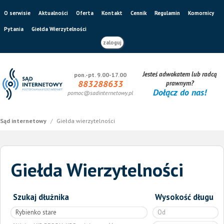
O serwisie
Aktualności
Oferta
Kontakt
Cennik
Regulamin
Komornicy
Pytania
Giełda Wierzytelności
zaloguj
Jesteś adwokatem lub radcą
pon.-pt. 9.00-17.00
883288633
prawnym?
Dołącz do nas!
pomoc@sadinternetowy.pl
Sąd internetowy
/
Giełda wierzytelności
Giełda Wierzytelności
Szukaj dłużnika
Wysokość długu