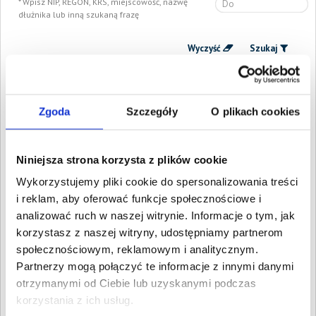
Wpisz NIP, REGON, KRS, miejscowość, nazwę
dłużnika lub inną szukaną frazę
Wyczyść
Szukaj
Znalezione:
8
,
Łączna wartość:
62 090,29 PLN
Dłużnicy
Wartość długu
Data
Zgoda
Szczegóły
O plikach cookies
publikacji
DEM GOLD STAR
809,72 PLN
17 września
SPÓŁKA Z
2025
Niniejsza strona korzysta z plików cookie
OGRANICZONĄ
ODPOWIEDZIALNOŚCIĄ
Wykorzystujemy pliki cookie do spersonalizowania treści
Bielsko-Biała, Śląskie
i reklam, aby oferować funkcje społecznościowe i
RUBY STAR SPÓŁKA
575,39 PLN
8 maja 2025
analizować ruch w naszej witrynie. Informacje o tym, jak
Z OGRANICZONĄ
ODPOWIEDZIALNOŚCIĄ
korzystasz z naszej witryny, udostępniamy partnerom
Kraków, Małopolskie
społecznościowym, reklamowym i analitycznym.
STAR WORK GROUP
5 299,58 PLN
12 lutego
Partnerzy mogą połączyć te informacje z innymi danymi
SPÓŁKA Z
2025
otrzymanymi od Ciebie lub uzyskanymi podczas
OGRANICZONĄ
ODPOWIEDZIALNOŚCIĄ
korzystania z ich usług.
Gdańsk, Pomorskie