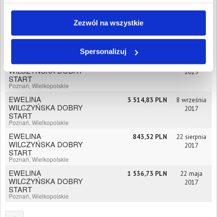
OMEGA STARS
47 265,37 PLN
29 listopada
SPÓŁKA Z
2024
Zezwól na wszystkie
OGRANICZONĄ
ODPOWIEDZIALNOŚCIĄ
Niemcz, Kujawsko-
pomorskie
Spersonalizuj
EWELINA
2 245,15 PLN
30 grudnia
WILCZYŃSKA DOBRY
2019
START
Poznań, Wielkopolskie
EWELINA
3 514,83 PLN
8 września
WILCZYŃSKA DOBRY
2017
START
Poznań, Wielkopolskie
EWELINA
843,52 PLN
22 sierpnia
WILCZYŃSKA DOBRY
2017
START
Poznań, Wielkopolskie
EWELINA
1 536,73 PLN
22 maja
WILCZYŃSKA DOBRY
2017
START
Poznań, Wielkopolskie