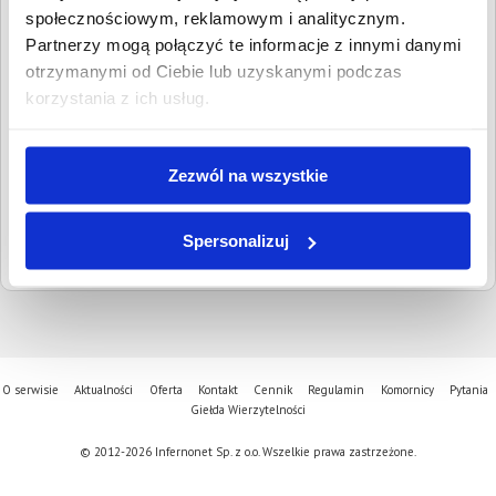
Wpisz NIP, REGON, KRS, miejscowość, nazwę
społecznościowym, reklamowym i analitycznym.
dłużnika lub inną szukaną frazę
Partnerzy mogą połączyć te informacje z innymi danymi
otrzymanymi od Ciebie lub uzyskanymi podczas
Wyczyść
Szukaj
korzystania z ich usług.
Znalezione:
0
,
Łączna wartość:
0,00 PLN
Dłużnicy
Wartość długu
Data
Zezwól na wszystkie
publikacji
Spersonalizuj
O serwisie
Aktualności
Oferta
Kontakt
Cennik
Regulamin
Komornicy
Pytania
Giełda Wierzytelności
© 2012-2026 Infernonet Sp. z o.o. Wszelkie prawa zastrzeżone.