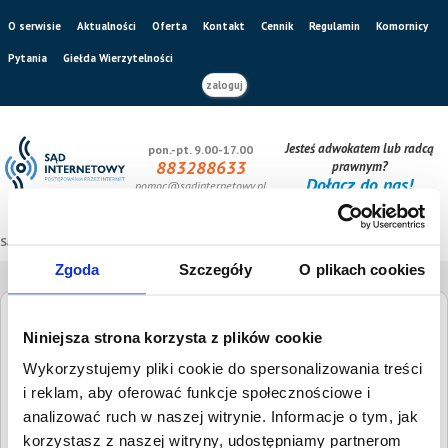
O serwisie
Aktualności
Oferta
Kontakt
Cennik
Regulamin
Komornicy
Pytania
Giełda Wierzytelności
zaloguj
Jesteś adwokatem lub radcą
pon.-pt. 9.00-17.00
883288633
prawnym?
Dołącz do nas!
pomoc@sadinternetowy.pl
Sąd internetowy
/
Giełda wierzytelności
Zgoda
Szczegóły
O plikach cookies
Giełda Wierzytelności
Niniejsza strona korzysta z plików cookie
Wykorzystujemy pliki cookie do spersonalizowania treści
Szukaj dłużnika
Wysokość długu
i reklam, aby oferować funkcje społecznościowe i
analizować ruch w naszej witrynie. Informacje o tym, jak
korzystasz z naszej witryny, udostępniamy partnerom